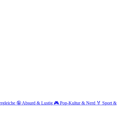
ergleiche
🤪
Absurd & Lustig
🎮
Pop-Kultur & Nerd
🏅
Sport &