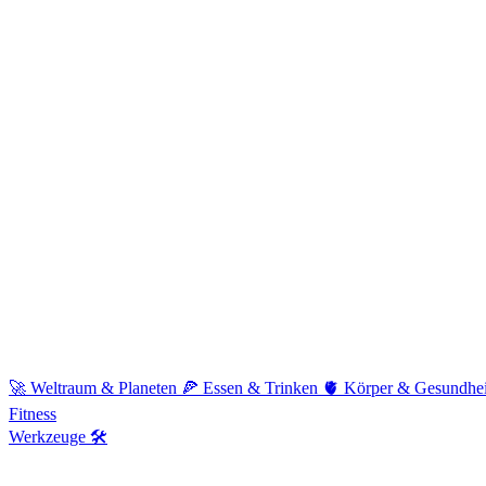
🚀
Weltraum & Planeten
🍕
Essen & Trinken
🫀
Körper & Gesundhe
Fitness
Werkzeuge 🛠️