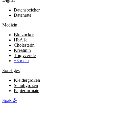
Digital
Datenspeicher
Datenrate
Medizin
Blutzucker
HbA1c
Cholesterin
Kreatinin
Triglyceride
+3 mehr
Sonstiges
Kleidergrößen
Schuhgrößen
Papierformate
Spaß 🎉