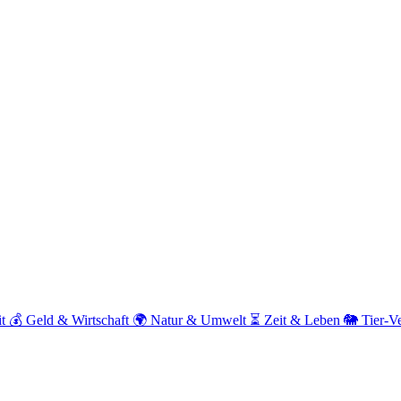
it
💰
Geld & Wirtschaft
🌍
Natur & Umwelt
⏳
Zeit & Leben
🐘
Tier-V