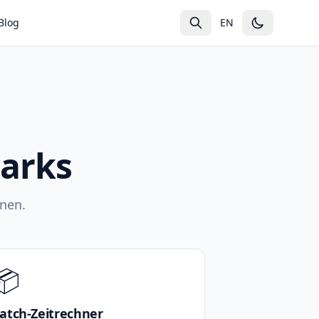
Blog
EN
arks
nen.
📦
atch-Zeitrechner