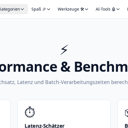
Kategorien
Spaß 🎉
Werkzeuge 🛠️
AI-Tools 🤖
⚡
formance & Benchm
chsatz, Latenz und Batch-Verarbeitungszeiten berech
⏱️
Latenz-Schätzer
B