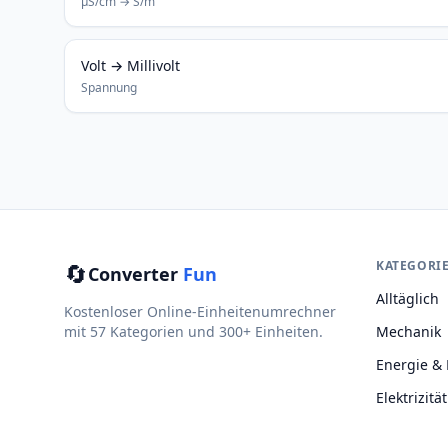
μS/cm → S/m
Volt → Millivolt
Spannung
🔄
KATEGORI
Converter
Fun
Alltäglich
Kostenloser Online-Einheitenumrechner
mit 57 Kategorien und 300+ Einheiten.
Mechanik
Energie & 
Elektrizität