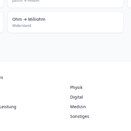
μS/cm → mho/m
Ohm → Milliohm
Widerstand
EN
Physik
Digital
Leistung
Medizin
Sonstiges