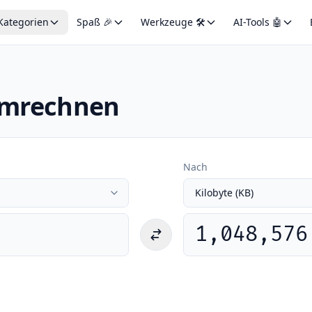
Kategorien
Spaß 🎉
Werkzeuge 🛠️
AI-Tools 🤖
 umrechnen
Nach
1,048,576