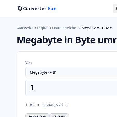
🔄
Converter
Fun
Startseite
Digital
Datenspeicher
Megabyte → Byte
Megabyte in Byte um
Von
1 MB = 1,048,576 B