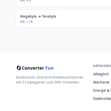
MB → b
Megabyte → Terabyte
MB → TB
🔄
KATEGORI
Converter
Fun
Alltäglich
Kostenloser Online-Einheitenumrechner
mit 57 Kategorien und 300+ Einheiten.
Mechanik
Energie & 
Elektrizität