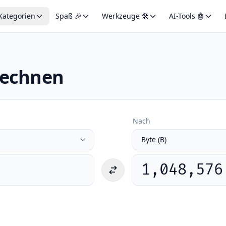
Kategorien
Spaß 🎉
Werkzeuge 🛠️
AI-Tools 🤖
rechnen
Nach
1,048,576